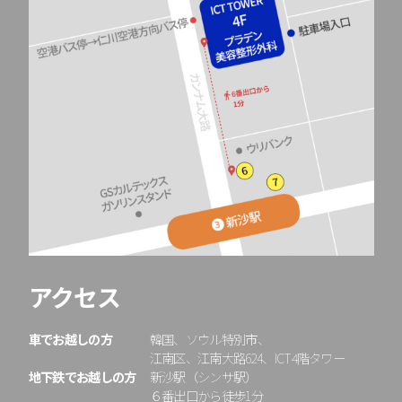
アクセス
車でお越しの方
韓国、ソウル特別市、
江南区、江南大路624、ICT4階タワー
地下鉄でお越しの方
新沙駅（シンサ駅）
６番出口から徒歩1分