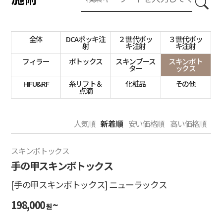
全体
DCAポッキ注
２世代ポッ
３世代ポッ
射
キ注射
キ注射
フィラー
ボトックス
スキンブース
スキンボト
ター
ックス
HIFU&RF
糸リフト＆
化粧品
その他
点滴
人気順
新着順
安い価格順
高い価格順
スキンボトックス
手の甲スキンボトックス
[手の甲スキンボトックス] ニューラックス
198,000
~
원