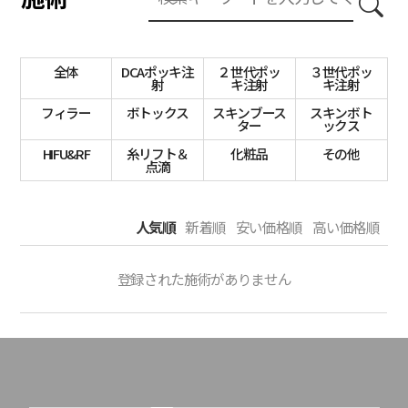
全体
DCAポッキ注
２世代ポッ
３世代ポッ
射
キ注射
キ注射
フィラー
ボトックス
スキンブース
スキンボト
ター
ックス
HIFU&RF
糸リフト＆
化粧品
その他
点滴
人気順
新着順
安い価格順
高い価格順
登録された施術がありません